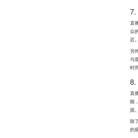
7
直
众
迟
另
与
时
8
直
能
据
除
的