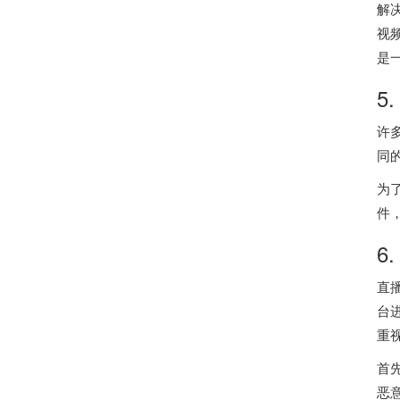
解
视
是
5
许
同
为
件
6
直
台
重
首
恶