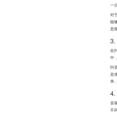
一
对
能
忽
3
在
中
抖
息
率
4
音
不