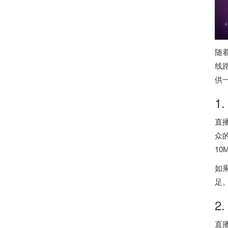
随
线
供
1
直
众
1
如
足
2
直