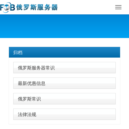
Toggl
navig
归档
俄罗斯服务器常识
最新优惠信息
俄罗斯常识
法律法规