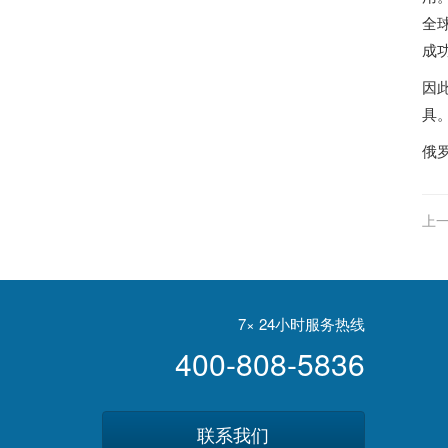
全
成
因
具
俄
上一
7× 24小时服务热线
400-808-5836
联系我们