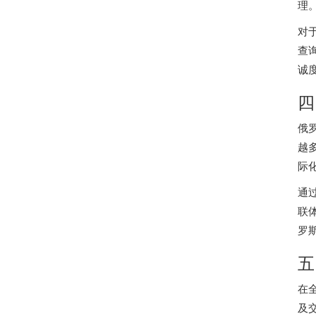
理
对
查
诚
四
俄
越
际
通
联
罗
五
在
及