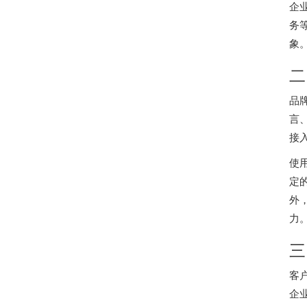
企
务
象
二
品
言
接
使
定
外
力
三
客
企