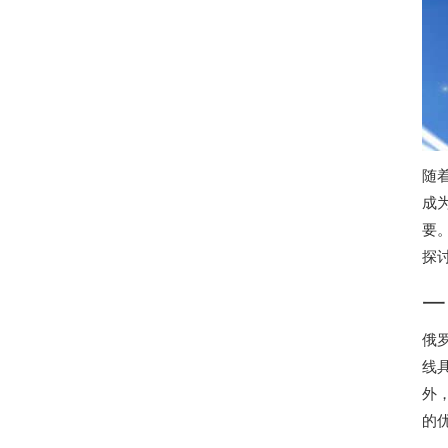
随
成
要
探
一
俄
线
外
的