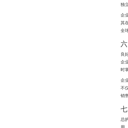
独
企
其
全
六
良
企
时
企
不
销
七
总
用