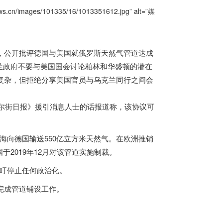
.cn/images/101335/16/1013351612.jpg” alt=”媒
辅，公开批评德国与美国就
俄罗斯
天然气管道达成
兰政府不要与美国国会讨论柏林和华盛顿的潜在
况更复杂，但拒绝分享美国官员与乌克兰同行之间会
尔街日报》援引消息人士的话报道称，该协议可
海向德国输送550亿立方米天然气。在欧洲推销
2019年12月对该管道实施制裁。
吁停止任何政治化。
月底完成管道铺设工作。