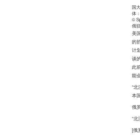
国大使
体：
© S
俄驻
美
的
计
谈
此
能
“
本
俄
“北
[
俄