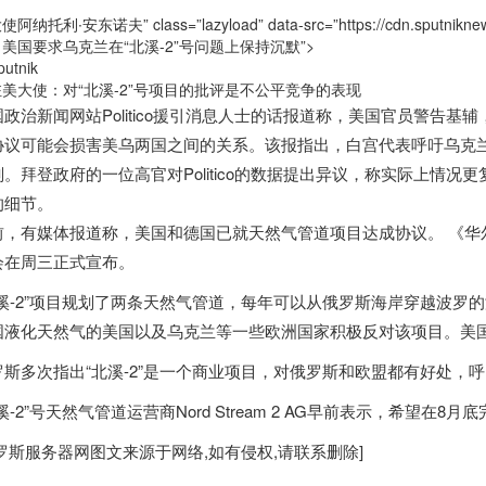
阿纳托利∙安东诺夫” class=”lazyload” data-src=”https://cdn.sputniknews
美国要求乌克兰在“北溪-2”号问题上保持沉默”>
putnik
美大使：对“北溪-2”号项目的批评是不公平竞争的表现
国政治新闻网站Politico援引消息人士的话报道称，美国官员警告基
协议可能会损害美乌两国之间的关系。该报指出，白宫代表呼吁乌克
划。拜登政府的一位高官对Politico的数据提出异议，称实际上情
的细节。
前，有媒体报道称，美国和德国已就天然气管道项目达成协议。 《华
会在周三正式宣布。
北溪-2”项目规划了两条天然气管道，每年可以从
俄罗斯
海岸穿越波罗的
国液化天然气的美国以及乌克兰等一些欧洲国家积极反对该项目。美国于
罗斯
多次指出“北溪-2”是一个商业项目，对
俄罗斯
和欧盟都有好处，呼
溪-2”号天然气管道运营商Nord Stream 2 AG早前表示，希望在8
罗斯服务器
网图文来源于网络,如有侵权,请联系删除]