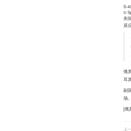
S-
© Sp
美
居
俄
耳
副
场
[
俄
上一