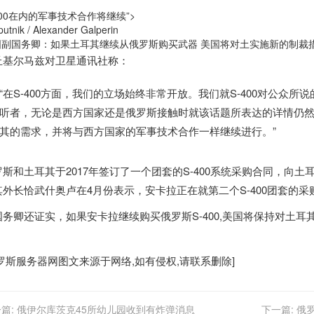
400在内的军事技术合作将继续”>
utnik / Alexander Galperin
国副国务卿：如果土耳其继续从
俄罗斯
购买武器 美国将对土实施新的制裁
丘基尔马兹对卫星通讯社称：
“在S-400方面，我们的立场始终非常开放。我们就S-400对公众
听者，无论是西方国家还是
俄罗斯
接触时就该话题所表达的详情仍
其的需求，并将与西方国家的军事技术合作一样继续进行。”
罗斯
和土耳其于2017年签订了一个团套的S-400系统采购合同，向土
其外长恰武什奥卢在4月份表示，安卡拉正在就第二个S-400团套的采
国务卿还证实，如果安卡拉继续购买
俄罗斯
S-400,美国将保持对
。
罗斯服务器
网图文来源于网络,如有侵权,请联系删除]
篇:
俄伊尔库茨克45所幼儿园收到有炸弹消息
下一篇:
俄