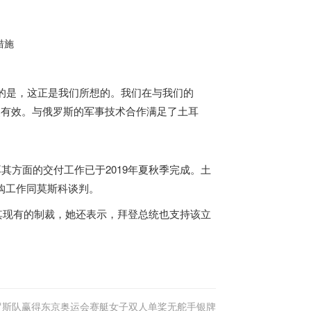
措施
所说的是，这正是我们所想的。我们在与我们的
然有效。与
俄罗斯
的军事技术合作满足了土耳
耳其方面的交付工作已于2019年夏秋季完成。土
购工作同
莫斯科
谈判。
土耳其现有的制裁，她还表示，拜登总统也支持该立
罗斯队赢得东京奥运会赛艇女子双人单桨无舵手银牌