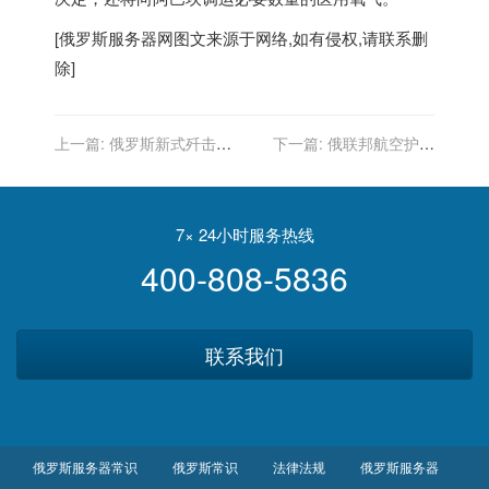
[
俄罗斯服务器
网图文来源于网络,如有侵权,请联系删
除]
上一篇:
俄罗斯新式歼击机
下一篇:
俄联邦航空护林
设有一个机腹进气道
局：萨哈共和国在林火扑灭
前将一直烟雾弥漫
7× 24小时服务热线
400-808-5836
联系我们
俄罗斯服务器常识
俄罗斯常识
法律法规
俄罗斯服务器